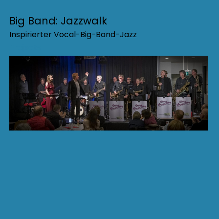
Big Band: Jazzwalk
Inspirierter Vocal-Big-Band-Jazz
Projects