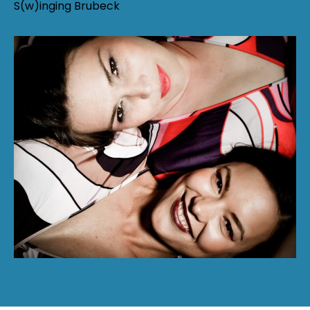
S(w)inging Brubeck
Projects