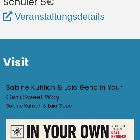
Schüler 5€
Veranstaltungsdetails
Visit
Sabine Kühlich & Laia Genc In Your
Own Sweet Way
Sabine Kühlich & Laia Genc
Album