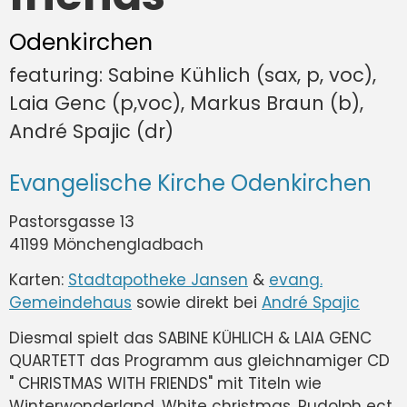
Odenkirchen
featuring: Sabine Kühlich (sax, p, voc),
Laia Genc (p,voc), Markus Braun (b),
André Spajic (dr)
Evangelische Kirche Odenkirchen
Pastorsgasse 13
41199 Mönchengladbach
Karten:
Stadtapotheke Jansen
&
evang.
Gemeindehaus
sowie direkt bei
André Spajic
Diesmal spielt das SABINE KÜHLICH & LAIA GENC
QUARTETT das Programm aus gleichnamiger CD
" CHRISTMAS WITH FRIENDS" mit Titeln wie
Winterwonderland, White christmas, Rudolph ect..