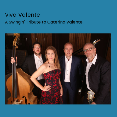
Viva Valente
A Swingin' Tribute to Caterina Valente
Projects