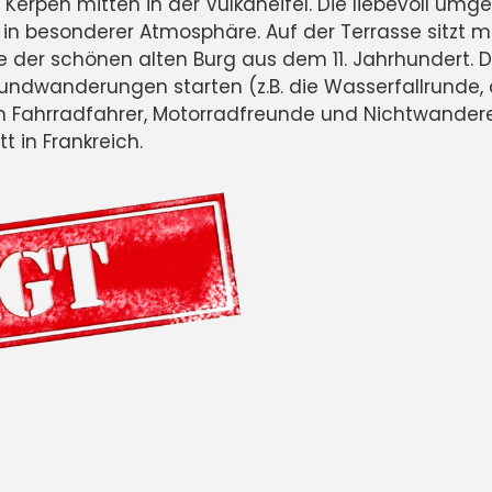
 Kerpen mitten in der Vulkaneifel. Die liebevoll umg
 in besonderer Atmosphäre. Auf der Terrasse sitz
 schönen alten Burg aus dem 11. Jahrhundert. Das k
 Rundwanderungen starten (z.B. die Wasserfallrund
Fahrradfahrer, Motorradfreunde und Nichtwanderer, d
t in Frankreich.