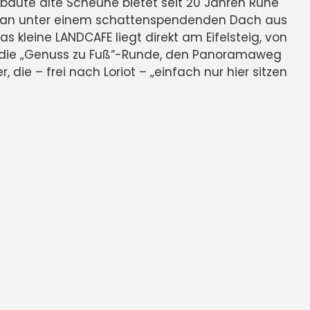
ebaute alte Scheune bietet seit 20 Jahren Ruhe
t man unter einem schattenspendenden Dach aus
leine LANDCAFE liegt direkt am Eifelsteig, von
e, die „Genuss zu Fuß“-Runde, den Panoramaweg
ie – frei nach Loriot – „einfach nur hier sitzen