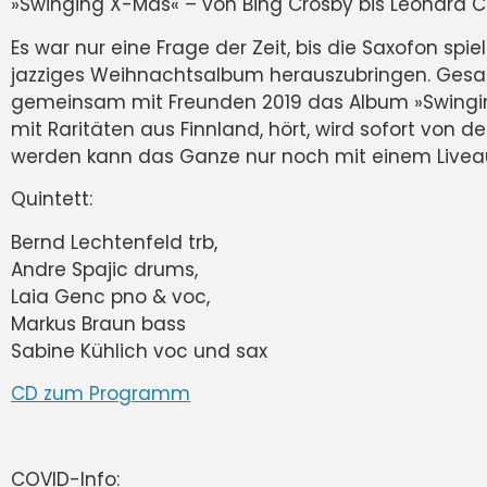
»Swinging X-Mas« – von Bing Crosby bis Leonard 
Es war nur eine Frage der Zeit, bis die Saxofon sp
jazziges Weihnachtsalbum herauszubringen. Ges
gemeinsam mit Freunden 2019 das Album »Swinging X
mit Raritäten aus Finnland, hört, wird sofort vo
werden kann das Ganze nur noch mit einem Liveauft
Quintett:
Bernd Lechtenfeld trb,
Andre Spajic drums,
Laia Genc pno & voc,
Markus Braun bass
Sabine Kühlich voc und sax
CD zum Programm
COVID-Info: